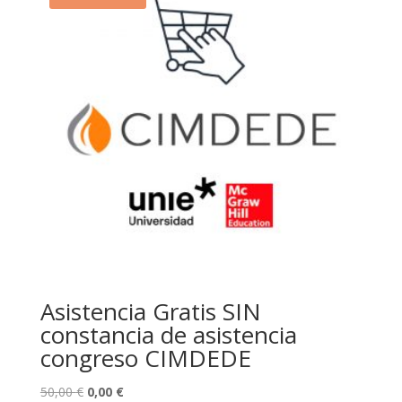
Asistencia Gratis SIN
constancia de asistencia
congreso CIMDEDE
El
El
50,00
€
0,00
€