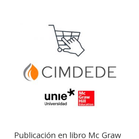
precio
precio
original
actual
era:
es:
50,00 €.
0,00 €.
Publicación en libro Mc Graw