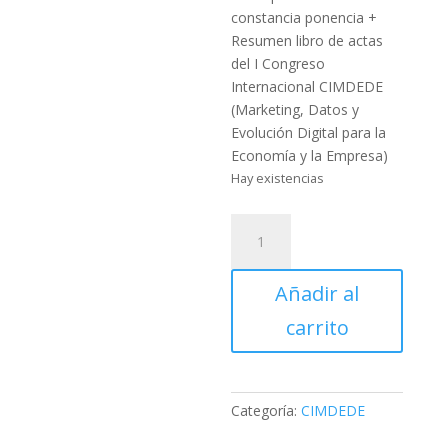
constancia ponencia +
Resumen libro de actas
del I Congreso
Internacional CIMDEDE
(Marketing, Datos y
Evolución Digital para la
Economía y la Empresa)
Hay existencias
Participación
con
constancia
Añadir al
de
ponencia
carrito
CIMDEDE
cantidad
Categoría:
CIMDEDE